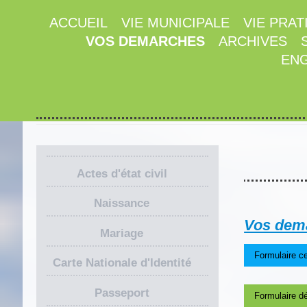
ACCUEIL
VIE MUNICIPALE
VIE PRAT
VOS DEMARCHES
ARCHIVES
ENG
Actes d'état civil
Naissance
Vos dema
Mariage
Formulaire ce
Carte Nationale d'Identité
Passeport
Formulaire dé