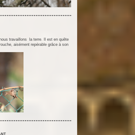
nous travaillons la terre. Il est en quête
farouche, aisément repérable grâce à son
ANT