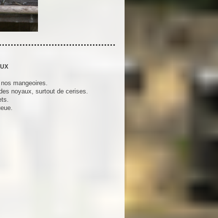
AUX
s nos mangeoires.
des noyaux, surtout de cerises.
ets.
ueue.