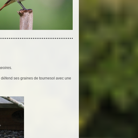
geoires.
: il défend ses graines de tournesol avec une