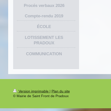
Procés verbaux 2026
Compte-rendu 2019
ÉCOLE
LOTISSEMENT LES
PRADOUX
COMMUNICATION
Version imprimable
|
Plan du site
© Mairie de Saint Front de Pradoux