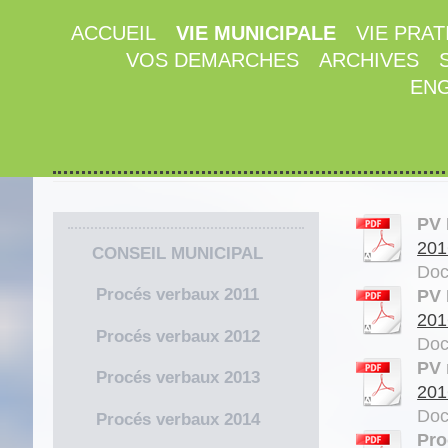
ACCUEIL
VIE MUNICIPALE
VIE PRAT
VOS DEMARCHES
ARCHIVES
ENG
PV 
201
CONSEIL MUNICIPAL
Doc
Procés verbaux 2011
PV 
201
Procés verbaux 2012
Doc
PV 
Procés verbaux 2013
201
Doc
Procés verbaux 2014
Pro