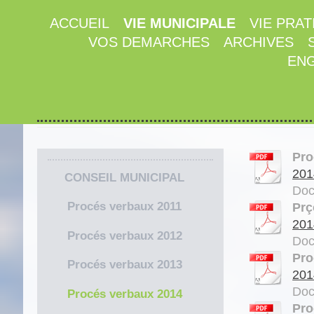
ACCUEIL
VIE MUNICIPALE
VIE PRAT
VOS DEMARCHES
ARCHIVES
ENG
Pro
201
CONSEIL MUNICIPAL
Doc
Procés verbaux 2011
Prç
201
Procés verbaux 2012
Doc
Pro
Procés verbaux 2013
201
Doc
Procés verbaux 2014
Pro