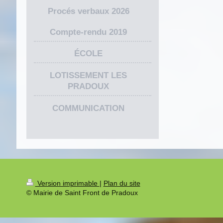
Procés verbaux 2026
Compte-rendu 2019
ÉCOLE
LOTISSEMENT LES
PRADOUX
COMMUNICATION
Version imprimable
|
Plan du site
© Mairie de Saint Front de Pradoux